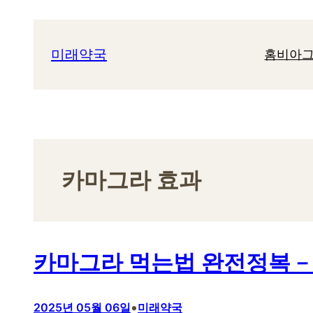
콘
텐
미래약국
홈
비아그
츠
로
바
로
가
기
카마그라 효과
카마그라 먹는법 완전정복 –
•
2025년 05월 06일
미래약국