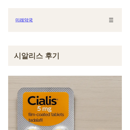
콘
텐
츠
미래약국
로
바
로
가
기
시알리스 후기