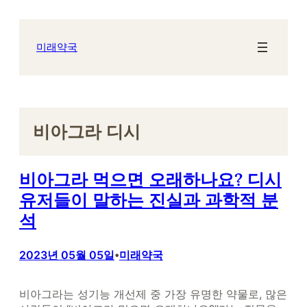
콘
텐
츠
미래약국
로
바
로
가
기
비아그라 디시
비아그라 먹으면 오래하나요? 디시
유저들이 말하는 진실과 과학적 분
석
2023년 05월 05일
미래약국
•
비아그라는 성기능 개선제 중 가장 유명한 약물로, 많은