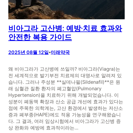
비아그라 고산병: 예방·치료 효과와
안전한 복용 가이드
2025년 08월 12일
미래약국
•
왜 비아그라가 고산병에 쓰일까? 비아그라(Viagra)는
전 세계적으로 발기부전 치료제의 대명사로 알려져 있
습니다. 그러나 주성분 **실데나필(Sildenafil)**은 원
래 심혈관 질환 환자의 폐고혈압(Pulmonary
Hypertension)을 치료하기 위해 개발되었습니다. 이
성분이 폐동맥 확장과 산소 공급 개선에 효과가 있다는
점에 주목한 의학계는, 고산 환경에서 발생하는 저산소
증과 폐부종(HAPE)에도 적용 가능성을 연구해왔습니
다. 그 결과, 여러 임상시험에서 비아그라가 고산병 증
상 완화와 예방에 효과적이라는…