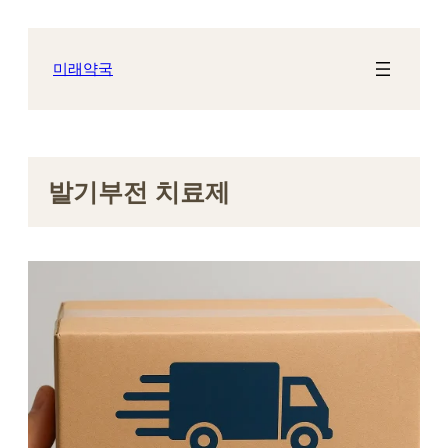
콘
텐
츠
미래약국
로
바
로
가
기
발기부전 치료제