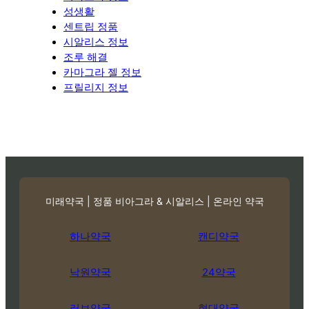
성생활
센트립 정품
시알리스 정보
조루 해결
카마그라 젤 정보
프릴리지 정보
미래약국 | 정품 비아그라 & 시알리스 | 온라인 약국
하나약국
캔디약국
낙원약국
24약국
러브약국
현대약국