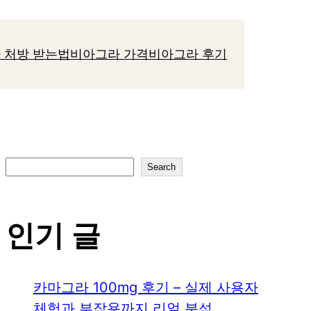
 처방 받는법
비아그라 가격
비아그라 후기
S
Search
e
a
인기 글
r
c
h
카마그라 100mg 후기 – 실제 사용자
체험과 부작용까지 리얼 분석