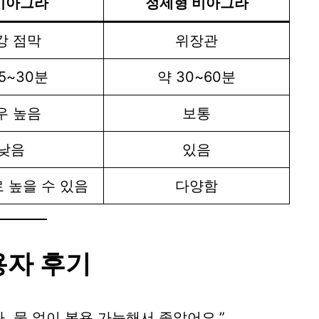
비아그라
정제형 비아그라
강 점막
위장관
15~30분
약 30~60분
우 높음
보통
낮음
있음
 높을 수 있음
다양함
용자 후기
. 물 없이 복용 가능해서 좋았어요.”