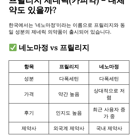
약도 있을까?
한국에서는 ‘네노마정’이라는 이름으로 프릴리지와 동
일 성분의 제네릭 의약품이 출시되어 있습니다.
네노마정 vs 프릴리지
항목
프릴리지
네노마정
성분
다폭세틴
다폭세틴
상대적으로 저
가격
약간 높음
렴
최근 사용자 증
후기
인지도 높음
가 중
제약사
외국계 제약사
국내 제약사