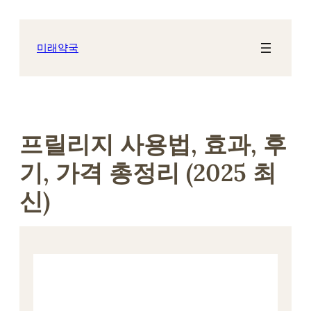
콘
텐
츠
미래약국
로
바
로
가
기
프릴리지 사용법, 효과, 후
기, 가격 총정리 (2025 최
신)