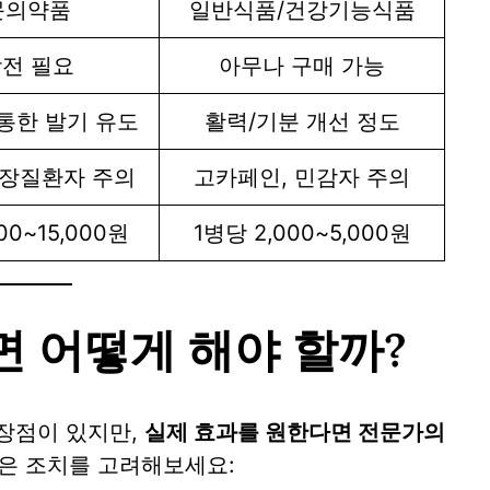
문의약품
일반식품/건강기능식품
전 필요
아무나 구매 가능
통한 발기 유도
활력/기분 개선 정도
심장질환자 주의
고카페인, 민감자 주의
00~15,000원
1병당 2,000~5,000원
 어떻게 해야 할까?
장점이 있지만,
실제 효과를 원한다면 전문가의
같은 조치를 고려해보세요: