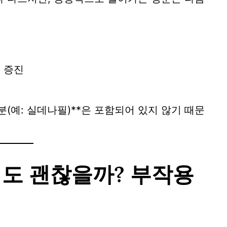
력 증진
분(예: 실데나필)**은 포함되어 있지 않기 때문
어도 괜찮을까? 부작용