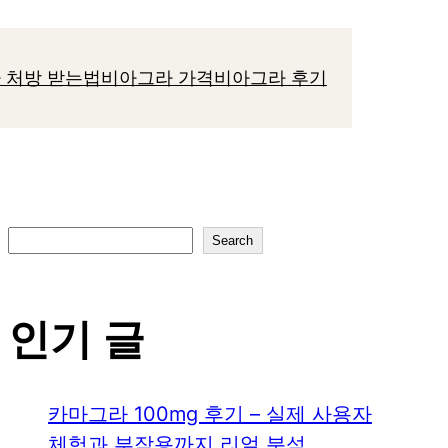
 처방 받는법
비아그라 가격
비아그라 후기
S
Search
e
a
인기 글
r
c
h
카마그라 100mg 후기 – 실제 사용자
체험과 부작용까지 리얼 분석