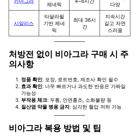
카마그라
4~6시간
제네릭
다양
타달라필
지속시간
최대 36시
시알리스
기반 제네
길고 자연
간
릭
스러움
처방전 없이 비아그라 구매 시 주
의사항
정품 확인
: 포장, 로트번호, 제조사 확인 필수
효과 확인
: 너무 빠르거나 과도한 반응은 가짜일
가능성
부작용 체크
: 두통, 안면홍조, 소화불량 등
질산염 약물 병용 금지
: 심각한 혈압 저하 가능
비아그라 복용 방법 및 팁