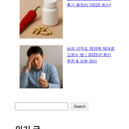
후기 총정리 (2025 최신)
남성 강직도 영양제 제대로
고르는 법｜2025년 최신
추천 & 성분 정리
S
Search
e
a
r