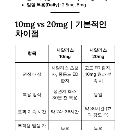
일일 복용(Daily):
2.5mg, 5mg
10mg vs 20mg｜기본적인
차이점
시알리스
시알리스
항목
10mg
20mg
시알리스 초보
고도 ED 환자,
권장 대상
자, 중등도 ED
10mg 효과 부
환자
족 시
성관계 최소
복용 방식
동일
30분 전 복용
약 36시간 (효
효과 지속 시간
약 24~36시간
과 강도 ↑)
부작용 발생 가
낮음
높음