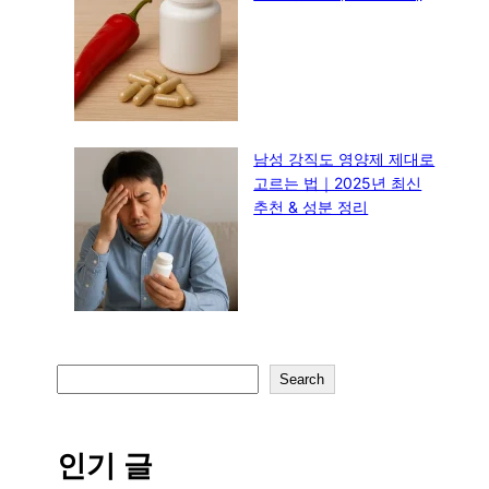
남성 강직도 영양제 제대로
고르는 법｜2025년 최신
추천 & 성분 정리
S
Search
e
a
r
인기 글
c