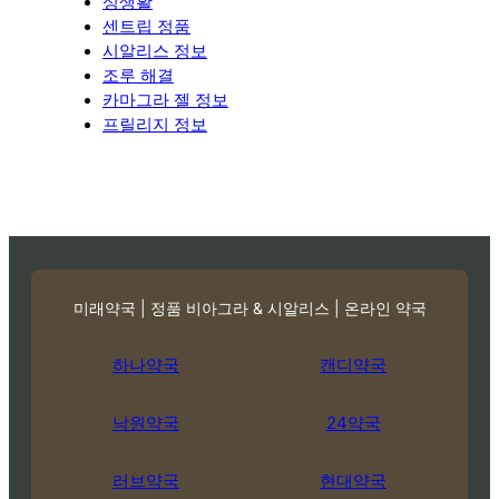
성생활
센트립 정품
시알리스 정보
조루 해결
카마그라 젤 정보
프릴리지 정보
미래약국 | 정품 비아그라 & 시알리스 | 온라인 약국
하나약국
캔디약국
낙원약국
24약국
러브약국
현대약국