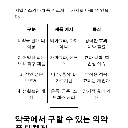
시알리스의 대체품은 크게 네 가지로 나눌 수 있습니
다:
구분
제품 예시
특징
1. 약국 판매 의
비아그라, 자이
강력한 효과,
약품
데나
처방 필요
2. 처방전 없는
카마그라, 센포
효과 강함, 합
해외 직구 제품
스
법성 이슈
3. 천연 성분
마카, 홍삼, L-
부작용 적음,
보조제
아르기닌
효과는 개인차
4. 생활습관 개
운동, 금주, 스
장기적 효과 기
선
트레스 관리
대
약국에서 구할 수 있는 의약
품 대체제