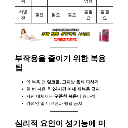
용
없음
처방
불필
불필
필요
필요
필요
전
요
요
부작용을 줄이기 위한 복용
팁
약 복용 전
알코올, 고지방 음식 피하기
한 번 복용 후
24시간 이내 재복용 금지
자연 대체제는
꾸준한 복용
이 효과적
카페인 및 니코틴과 병용 금지
심리적 요인이 성기능에 미