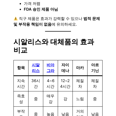
가격 저렴
FDA 승인 제품 아님
직구 제품은 효과가 강력할 수 있으나
법적 문제
및 부작용 책임이 없음
에 유의하세요.
시알리스와 대체품의 효과
비교
시알
비아
자이
아르
항목
마카
리스
그라
데나
기닌
지속
36시
4~6
12~2
체질
체질
시간
간
시간
4시간
차
차
즉효
매우
중
강
느림
중
성
강
부작
거의
중
높음
낮음
낮음