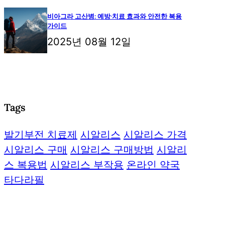
비아그라 고산병: 예방·치료 효과와 안전한 복용
가이드
2025년 08월 12일
Tags
발기부전 치료제
시알리스
시알리스 가격
시알리스 구매
시알리스 구매방법
시알리
스 복용법
시알리스 부작용
온라인 약국
타다라필