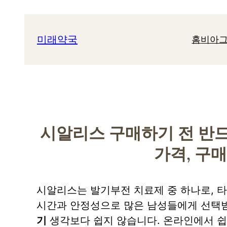
콘
텐
미래약국
홈
비아그
츠
로
바
로
가
기
시알리스 구매하기 전 반드시
가격, 구
시알리스는 발기부전 치료제 중 하나로, 타다라
시간과 안정성으로 많은 남성들에게 선택
기
생각보다 쉽지 않습니다. 온라인에서 쉽게