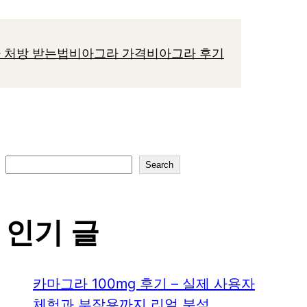
 처방 받는법
비아그라 가격
비아그라 후기
S
Search
e
a
인기 글
r
c
h
카마그라 100mg 후기 – 실제 사용자
체험과 부작용까지 리얼 분석