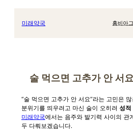
콘
텐
미래약국
홈
비아그
츠
로
바
로
가
기
술 먹으면 고추가 안 서요
“술 먹으면 고추가 안 서요”라는 고민은 
분위기를 띄우려고 마신 술이 오히려
성적
미래약국
에서는 음주와 발기력 사이의 관계
두 다뤄보겠습니다.