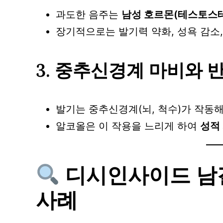
과도한 음주는
남성 호르몬(테스토스테
장기적으로는 발기력 약화, 성욕 감소,
3.
중추신경계 마비와 반
발기는 중추신경계(뇌, 척수)가 작동
알코올은 이 작용을 느리게 하여
성적
디시인사이드 남갤
사례