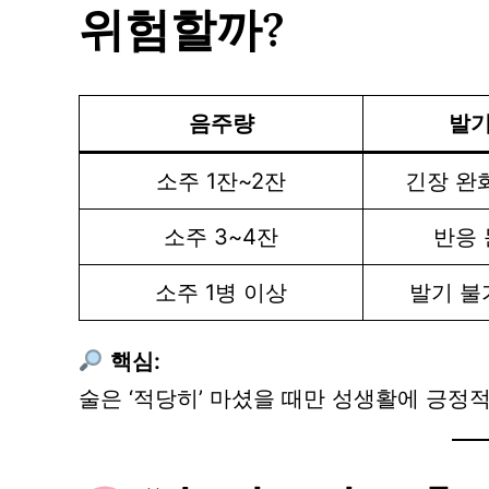
위험할까?
음주량
발기
소주 1잔~2잔
긴장 완화
소주 3~4잔
반응 
소주 1병 이상
발기 불
핵심:
술은 ‘적당히’ 마셨을 때만 성생활에 긍정적