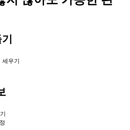
들기
칙 세우기
보
않기
안정