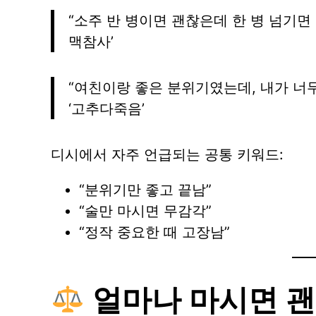
“소주 반 병이면 괜찮은데 한 병 넘기면 10
맥참사’
“여친이랑 좋은 분위기였는데, 내가 너무 
‘고추다죽음’
디시에서 자주 언급되는 공통 키워드:
“분위기만 좋고 끝남”
“술만 마시면 무감각”
“정작 중요한 때 고장남”
얼마나 마시면 괜