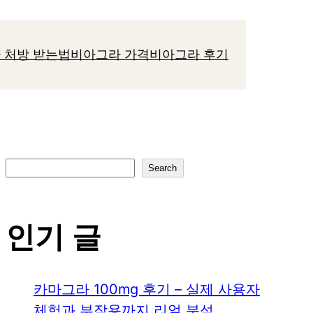
 처방 받는법
비아그라 가격
비아그라 후기
S
Search
e
a
인기 글
r
c
h
카마그라 100mg 후기 – 실제 사용자
체험과 부작용까지 리얼 분석