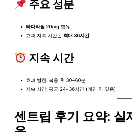
주요 성분
타다라필 20mg
함유
효과 지속 시간은
최대 36시간
지속 시간
효과 발현: 복용 후 30~60분
지속 시간: 평균 24~36시간 (개인 차 있음)
센트립 후기 요약: 실
응