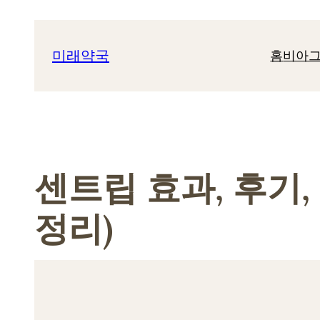
콘
텐
미래약국
홈
비아그
츠
로
바
로
가
기
센트립 효과, 후기,
정리)