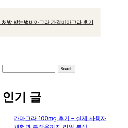
 처방 받는법
비아그라 가격
비아그라 후기
S
Search
e
a
인기 글
r
c
h
카마그라 100mg 후기 – 실제 사용자
체험과 부작용까지 리얼 분석