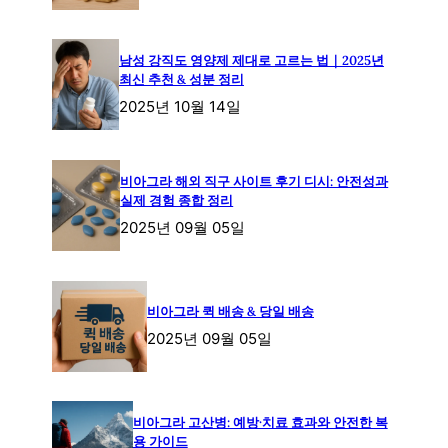
남성 강직도 영양제 제대로 고르는 법｜2025년
최신 추천 & 성분 정리
2025년 10월 14일
비아그라 해외 직구 사이트 후기 디시: 안전성과
실제 경험 종합 정리
2025년 09월 05일
비아그라 퀵 배송 & 당일 배송
2025년 09월 05일
비아그라 고산병: 예방·치료 효과와 안전한 복
용 가이드