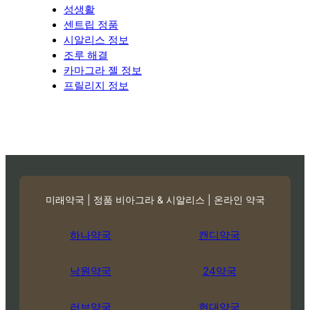
성생활
센트립 정품
시알리스 정보
조루 해결
카마그라 젤 정보
프릴리지 정보
미래약국 | 정품 비아그라 & 시알리스 | 온라인 약국
하나약국
캔디약국
낙원약국
24약국
러브약국
현대약국