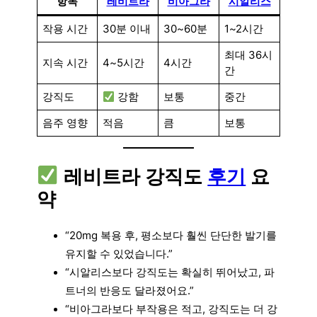
항목
레비트라
비아그라
시알리스
작용 시간
30분 이내
30~60분
1~2시간
최대 36시
지속 시간
4~5시간
4시간
간
강직도
강함
보통
중간
음주 영향
적음
큼
보통
레비트라 강직도
후기
요
약
“20mg 복용 후, 평소보다 훨씬 단단한 발기를
유지할 수 있었습니다.”
“시알리스보다 강직도는 확실히 뛰어났고, 파
트너의 반응도 달라졌어요.”
“비아그라보다 부작용은 적고, 강직도는 더 강