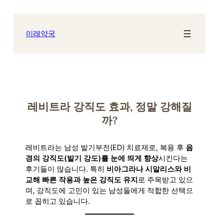
콘
텐
츠
미래약국
로
바
로
가
기
레비트라 강직도 효과, 정말 강해질
까?
레비트라는 남성 발기부전(ED) 치료제로, 복용 후
음
경의 강직도(발기 강도)를 눈에 띄게 향상
시킨다는
후기들이 많습니다. 특히
비아그라나 시알리스와 비
교해 빠른 작용과 높은 강직도 유지
로 주목받고 있으
며, 강직도에 고민이 있는 남성들에게 적합한 선택으
로 꼽히고 있습니다.