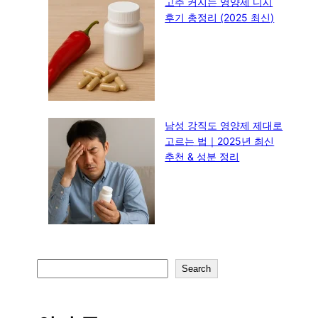
고추 커지는 영양제 디시
후기 총정리 (2025 최신)
남성 강직도 영양제 제대로
고르는 법｜2025년 최신
추천 & 성분 정리
S
Search
e
a
r