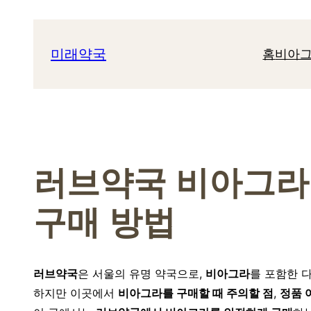
콘
텐
미래약국
홈
비아그
츠
로
바
로
가
기
러브약국 비아그라 
구매 방법
러브약국
은 서울의 유명 약국으로,
비아그라
를 포함한 
하지만 이곳에서
비아그라를 구매할 때 주의할 점
,
정품 