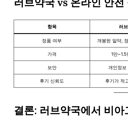
러브약국 vs 온라인 안전
항목
러브
정품 여부
개봉된 알약, 
가격
1만~1.5
보안
개인정보 
후기 신뢰도
후기가 적고
결론: 러브약국에서 비아